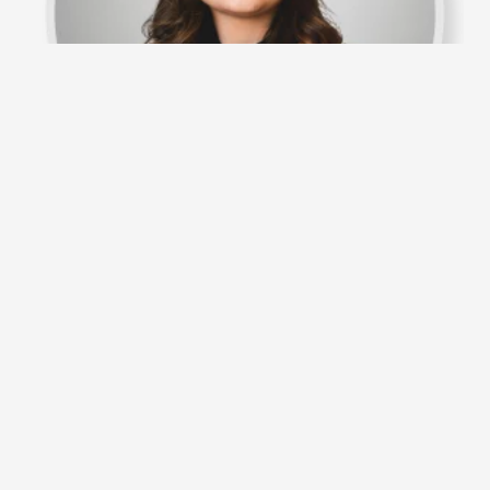
Dra. Michelle Matsunaga
Ginecologia e Obstetrícia
CRM-DF: 23545
Saiba mais