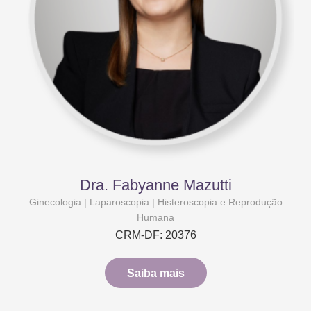
Dra. Fabyanne Mazutti
Ginecologia | Laparoscopia | Histeroscopia e Reprodução
Humana
CRM-DF: 20376
Saiba mais