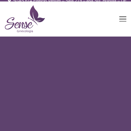
SGAS 614 Edifício Vitrium – Sala 219 – Asa Sul, Brasília – DF